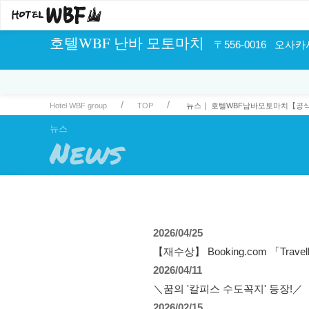
호텔WBF 난바 모토마치
〒556-0016 오사카
Hotel WBF group
TOP
뉴스｜ 호텔WBF남바모토마치【공
뉴스
News
2026/04/25
【재수상】 Booking.com 「Travell
2026/04/11
＼꿈의 '칼피스 수도꼭지' 등장!／
2026/02/15