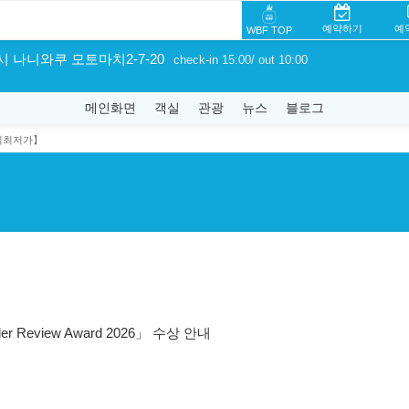
예약하기
예
WBF TOP
시 나니와쿠 모토마치2-7-20
check-in 15:00/ out 10:00
메인화면
객실
관광
뉴스
블로그
식최저가】
er Review Award 2026」 수상 안내