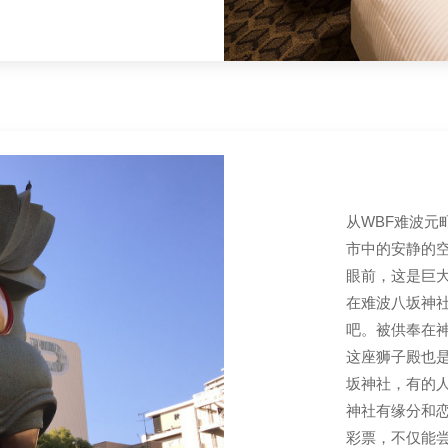
从WBF难波
市中的安静的
眼前，这是巨大
在难波八坂神
吧。被供奉在
这座狮子殿也
坂神社，有的
神社有缘分和恋
彩票，不仅能