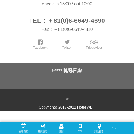
check-in 15:00 / out 10:00
TEL：＋81(0)6-6649-4690
Fax：＋81(0)6-6649-4810
Facebook
Twitter
Tripadvisor
Copyright© 2017-2022 Hotel WBF.
立即预订
我的预定
登陆
TEL
到达指引